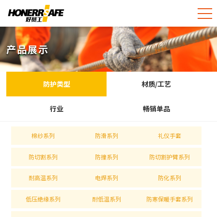
产品展示
防护类型
材质/工艺
行业
畅销单品
棉纱系列
防滑系列
礼仪手套
防切割系列
防撞系列
防切割护臂系列
耐高温系列
电焊系列
防化系列
低压绝缘系列
耐低温系列
防寒保暖手套系列