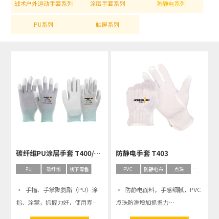
战术户外运动手套系列
涂层手套系列
防静电系列
PU系列
触屏系列
碳纤维PU涂层手套 T400/T401
防静电手套 T403
PU
碳纤维
线下零售
PVC
防静电布
点珠
线下零售
· 手指、手掌聚氨酯（PU）涂
· 防静电面料，手感细腻，PVC
指、涂掌，抓握力好，使用寿命
点珠防滑增加抓握力
长
· 轻薄舒适吸汗，耐磨性能